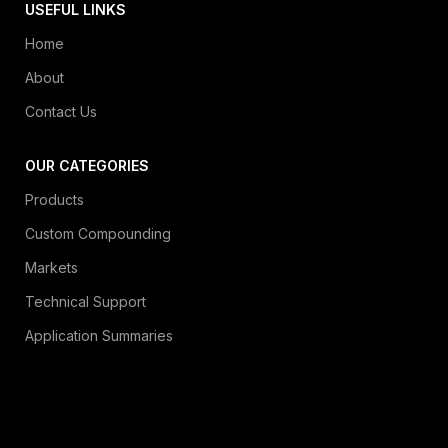
USEFUL LINKS
Home
About
Contact Us
OUR CATEGORIES
Products
Custom Compounding
Markets
Technical Support
Application Summaries