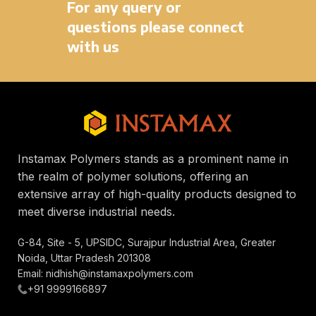
For any query or
questions please connect
with us
Instamax Polymers stands as a prominent name in
the realm of polymer solutions, offering an
extensive array of high-quality products designed to
meet diverse industrial needs.
G-84, Site - 5, UPSIDC, Surajpur Industrial Area, Greater
Noida, Uttar Pradesh 201308
Email: nidhish@instamaxpolymers.com
+91 9999166897