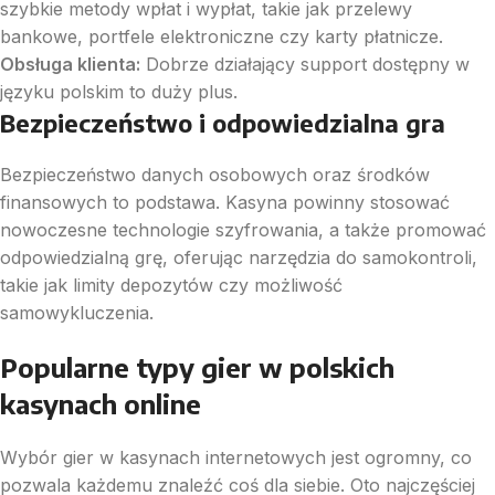
szybkie metody wpłat i wypłat, takie jak przelewy
bankowe, portfele elektroniczne czy karty płatnicze.
Obsługa klienta:
Dobrze działający support dostępny w
języku polskim to duży plus.
Bezpieczeństwo i odpowiedzialna gra
Bezpieczeństwo danych osobowych oraz środków
finansowych to podstawa. Kasyna powinny stosować
nowoczesne technologie szyfrowania, a także promować
odpowiedzialną grę, oferując narzędzia do samokontroli,
takie jak limity depozytów czy możliwość
samowykluczenia.
Popularne typy gier w polskich
kasynach online
Wybór gier w kasynach internetowych jest ogromny, co
pozwala każdemu znaleźć coś dla siebie. Oto najczęściej