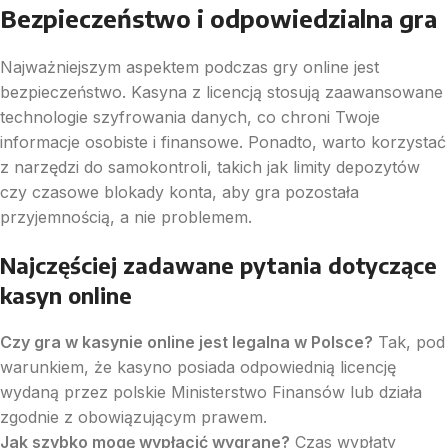
Bezpieczeństwo i odpowiedzialna gra
Najważniejszym aspektem podczas gry online jest
bezpieczeństwo. Kasyna z licencją stosują zaawansowane
technologie szyfrowania danych, co chroni Twoje
informacje osobiste i finansowe. Ponadto, warto korzystać
z narzędzi do samokontroli, takich jak limity depozytów
czy czasowe blokady konta, aby gra pozostała
przyjemnością, a nie problemem.
Najczęściej zadawane pytania dotyczące
kasyn online
Czy gra w kasynie online jest legalna w Polsce?
Tak, pod
warunkiem, że kasyno posiada odpowiednią licencję
wydaną przez polskie Ministerstwo Finansów lub działa
zgodnie z obowiązującym prawem.
Jak szybko mogę wypłacić wygrane?
Czas wypłaty