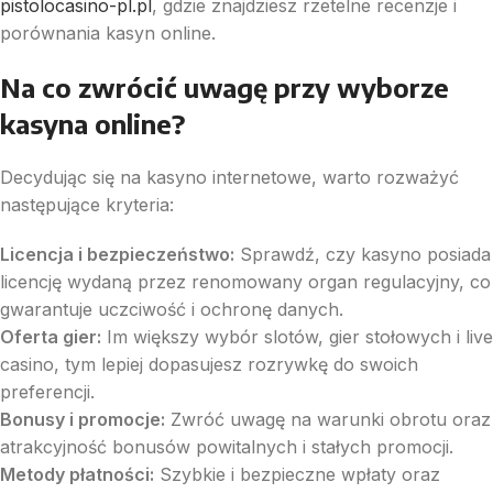
pistolocasino-pl.pl
, gdzie znajdziesz rzetelne recenzje i
porównania kasyn online.
Na co zwrócić uwagę przy wyborze
kasyna online?
Decydując się na kasyno internetowe, warto rozważyć
następujące kryteria:
Licencja i bezpieczeństwo:
Sprawdź, czy kasyno posiada
licencję wydaną przez renomowany organ regulacyjny, co
gwarantuje uczciwość i ochronę danych.
Oferta gier:
Im większy wybór slotów, gier stołowych i live
casino, tym lepiej dopasujesz rozrywkę do swoich
preferencji.
Bonusy i promocje:
Zwróć uwagę na warunki obrotu oraz
atrakcyjność bonusów powitalnych i stałych promocji.
Metody płatności:
Szybkie i bezpieczne wpłaty oraz