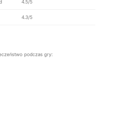
d
4.5/5
4.3/5
ieczeństwo podczas gry: