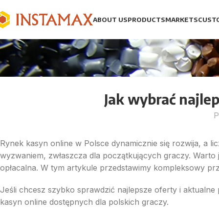
ABOUT US
PRODUCTS
MARKETS
CUST
Jak wybrać najle
P
Rynek kasyn online w Polsce dynamicznie się rozwija, a 
wyzwaniem, zwłaszcza dla początkujących graczy. Warto je
opłacalna. W tym artykule przedstawimy kompleksowy prz
Jeśli chcesz szybko sprawdzić najlepsze oferty i aktualn
kasyn online dostępnych dla polskich graczy.