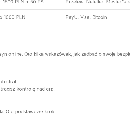
o 1500 PLN + 50 FS
Przelew, Neteller, MasterCar
o 1000 PLN
PayU, Visa, Bitcoin
yn online. Oto kilka wskazówek, jak zadbać o swoje bezp
h strat.
tracisz kontrolę nad grą.
bki. Oto podstawowe kroki: