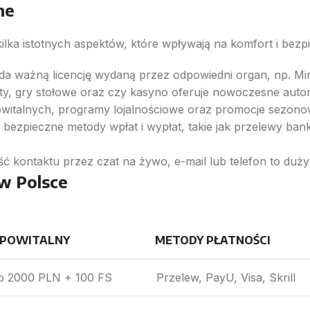
ne
lka istotnych aspektów, które wpływają na komfort i bezp
da ważną licencję wydaną przez odpowiedni organ, np. Mi
oty, gry stołowe oraz czy kasyno oferuje nowoczesne au
italnych, programy lojalnościowe oraz promocje sezono
bezpieczne metody wpłat i wypłat, takie jak przelewy bank
kontaktu przez czat na żywo, e-mail lub telefon to duży 
w Polsce
 POWITALNY
METODY PŁATNOŚCI
o 2000 PLN + 100 FS
Przelew, PayU, Visa, Skrill