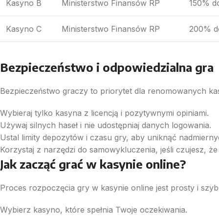
Kasyno B
Ministerstwo Finansów RP
150% d
Kasyno C
Ministerstwo Finansów RP
200% d
Bezpieczeństwo i odpowiedzialna gra
Bezpieczeństwo graczy to priorytet dla renomowanych kas
Wybieraj tylko kasyna z licencją i pozytywnymi opiniami.
Używaj silnych haseł i nie udostępniaj danych logowania.
Ustal limity depozytów i czasu gry, aby uniknąć nadmiernyc
Korzystaj z narzędzi do samowykluczenia, jeśli czujesz, że 
Jak zacząć grać w kasynie online?
Proces rozpoczęcia gry w kasynie online jest prosty i szy
Wybierz kasyno, które spełnia Twoje oczekiwania.