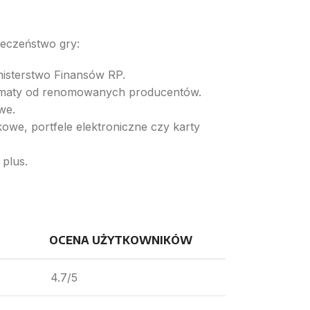
ieczeństwo gry:
nisterstwo Finansów RP.
tomaty od renomowanych producentów.
we.
owe, portfele elektroniczne czy karty
plus.
OCENA UŻYTKOWNIKÓW
4.7/5