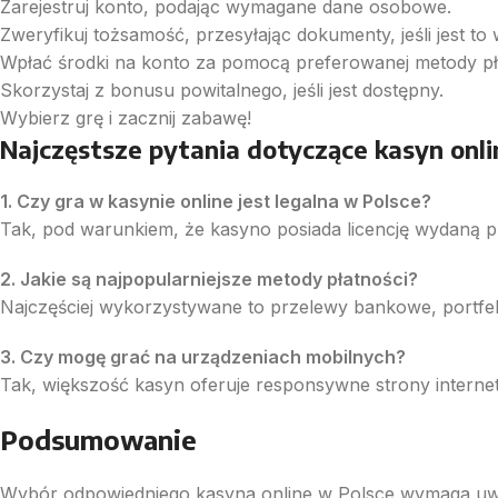
Zarejestruj konto, podając wymagane dane osobowe.
Zweryfikuj tożsamość, przesyłając dokumenty, jeśli jest t
Wpłać środki na konto za pomocą preferowanej metody pł
Skorzystaj z bonusu powitalnego, jeśli jest dostępny.
Wybierz grę i zacznij zabawę!
Najczęstsze pytania dotyczące kasyn onli
1. Czy gra w kasynie online jest legalna w Polsce?
Tak, pod warunkiem, że kasyno posiada licencję wydaną p
2. Jakie są najpopularniejsze metody płatności?
Najczęściej wykorzystywane to przelewy bankowe, portfele 
3. Czy mogę grać na urządzeniach mobilnych?
Tak, większość kasyn oferuje responsywne strony interne
Podsumowanie
Wybór odpowiedniego kasyna online w Polsce wymaga uwzglę