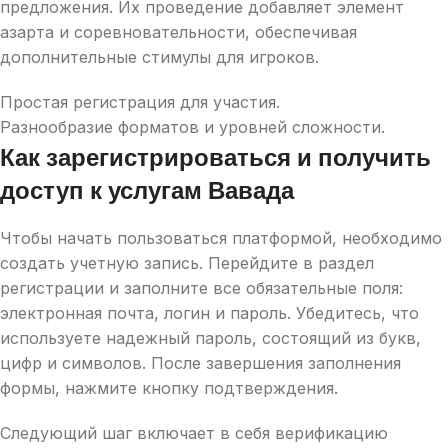
предложения. Их проведение добавляет элемент
азарта и соревновательности, обеспечивая
дополнительные стимулы для игроков.
Простая регистрация для участия.
Разнообразие форматов и уровней сложности.
Как зарегистрироваться и получить
доступ к услугам Вавада
Чтобы начать пользоваться платформой, необходимо
создать учетную запись. Перейдите в раздел
регистрации и заполните все обязательные поля:
электронная почта, логин и пароль. Убедитесь, что
используете надежный пароль, состоящий из букв,
цифр и символов. После завершения заполнения
формы, нажмите кнопку подтверждения.
Следующий шаг включает в себя верификацию