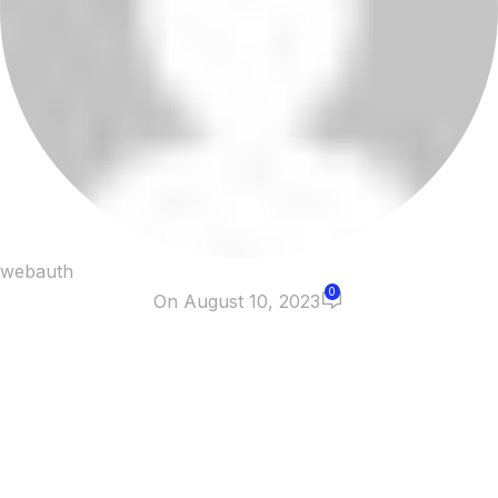
webauth
0
On August 10, 2023