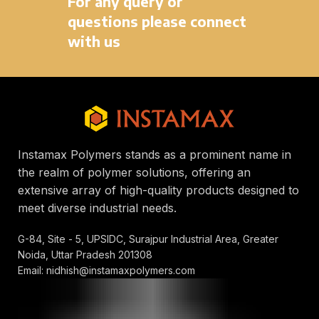
For any query or
questions please connect
with us
Instamax Polymers stands as a prominent name in
the realm of polymer solutions, offering an
extensive array of high-quality products designed to
meet diverse industrial needs.
G-84, Site - 5, UPSIDC, Surajpur Industrial Area, Greater
Noida, Uttar Pradesh 201308
Email: nidhish@instamaxpolymers.com