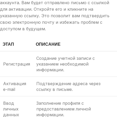
аккаунта. Вам будет отправлено письмо с ссылкой
для активации. Откройте его и кликните на
указанную ссылку. Это позволит вам подтвердить
свою электронную почту и избежать проблем с
доступом в будущем.
ЭТАП
ОПИСАНИЕ
Создание учетной записи с
Регистрация
указанием необходимой
информации.
Активация
Подтверждение адреса через
e-mail
ссылку в письме.
Ввод
Заполнение профиля с
личных
предоставлением личной
данных
информации.