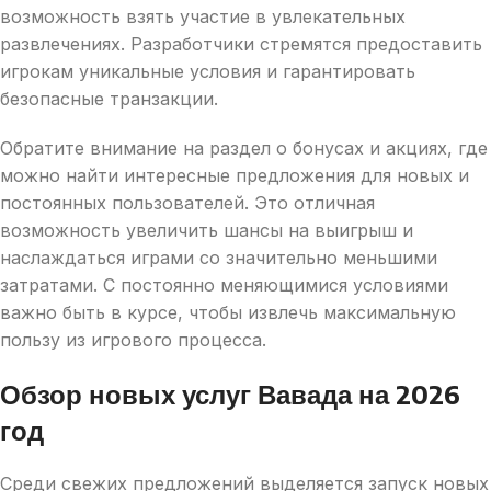
возможность взять участие в увлекательных
развлечениях. Разработчики стремятся предоставить
игрокам уникальные условия и гарантировать
безопасные транзакции.
Обратите внимание на раздел о бонусах и акциях, где
можно найти интересные предложения для новых и
постоянных пользователей. Это отличная
возможность увеличить шансы на выигрыш и
наслаждаться играми со значительно меньшими
затратами. С постоянно меняющимися условиями
важно быть в курсе, чтобы извлечь максимальную
пользу из игрового процесса.
Обзор новых услуг Вавада на 2026
год
Среди свежих предложений выделяется запуск новых