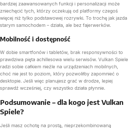
bardziej zaawansowanych funkcji i personalizacji może
zniechęcić tych, którzy oczekują od platformy czegoś
więcej niż tylko podstawowej rozrywki. To trochę jak jazda
starym samochodem – działa, ale bez fajerwerków.
Mobilność i dostępność
W dobie smartfonów i tabletów, brak responsywności to
prawdziwa pięta achillesowa wielu serwisów. Vulkan Spiele
radzi sobie całkiem nieźle na urządzeniach mobilnych,
choć nie jest to poziom, który pozwoliłby zapomnieć o
desktopie. Jeśli więc planujesz grać w drodze, lepiej
sprawdź wcześniej, czy wszystko działa płynnie.
Podsumowanie – dla kogo jest Vulkan
Spiele?
Jeśli masz ochotę na prostą, nieprzekombinowaną