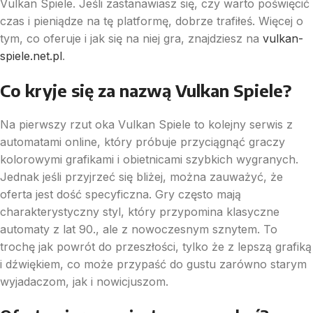
Vulkan Spiele. Jeśli zastanawiasz się, czy warto poświęcić
czas i pieniądze na tę platformę, dobrze trafiłeś. Więcej o
tym, co oferuje i jak się na niej gra, znajdziesz na
vulkan-
spiele.net.pl
.
Co kryje się za nazwą Vulkan Spiele?
Na pierwszy rzut oka Vulkan Spiele to kolejny serwis z
automatami online, który próbuje przyciągnąć graczy
kolorowymi grafikami i obietnicami szybkich wygranych.
Jednak jeśli przyjrzeć się bliżej, można zauważyć, że
oferta jest dość specyficzna. Gry często mają
charakterystyczny styl, który przypomina klasyczne
automaty z lat 90., ale z nowoczesnym sznytem. To
trochę jak powrót do przeszłości, tylko że z lepszą grafiką
i dźwiękiem, co może przypaść do gustu zarówno starym
wyjadaczom, jak i nowicjuszom.