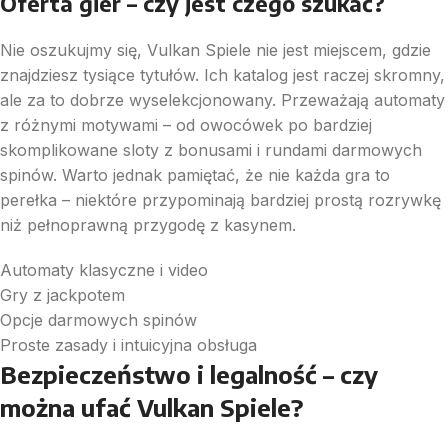
Oferta gier – czy jest czego szukać?
Nie oszukujmy się, Vulkan Spiele nie jest miejscem, gdzie
znajdziesz tysiące tytułów. Ich katalog jest raczej skromny,
ale za to dobrze wyselekcjonowany. Przeważają automaty
z różnymi motywami – od owocówek po bardziej
skomplikowane sloty z bonusami i rundami darmowych
spinów. Warto jednak pamiętać, że nie każda gra to
perełka – niektóre przypominają bardziej prostą rozrywkę
niż pełnoprawną przygodę z kasynem.
Automaty klasyczne i video
Gry z jackpotem
Opcje darmowych spinów
Proste zasady i intuicyjna obsługa
Bezpieczeństwo i legalność – czy
można ufać Vulkan Spiele?